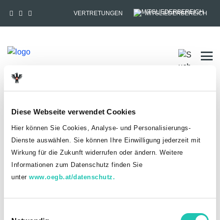
VERTRETUNGEN
MITGLIEDERBEREICH
Tog
HOME
MITGLIEDSCHAFT
Diese Webseite verwendet Cookies
Anmelden
Hier können Sie Cookies, Analyse- und Personalisierungs-
Dienste auswählen. Sie können Ihre Einwilligung jederzeit mit
Du hast bereits einen goed.at-Account?
Wirkung für die Zukunft widerrufen oder ändern. Weitere
Informationen zum Datenschutz finden Sie
ANMELDEN
unter
www.oegb.at/datenschutz.
Noch kein goed.at-Account? Jetzt registrieren!
E